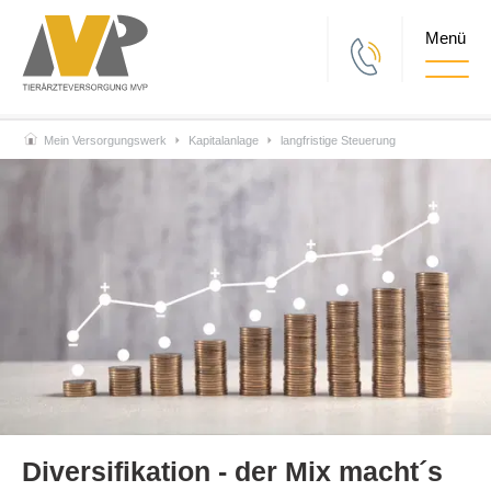
Togg
Mein Versorgungswerk
Kapitalanlage
langfristige Steuerung
Diversifikation - der Mix macht´s